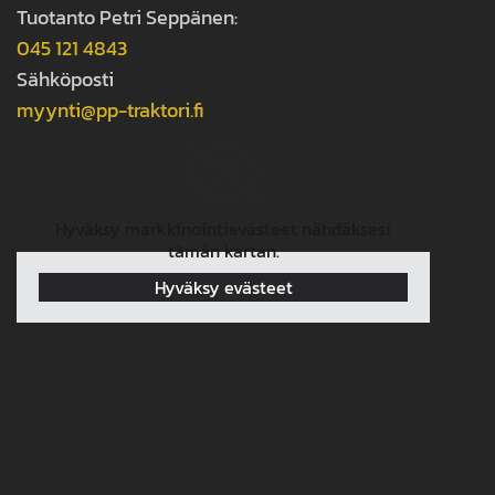
Tuotanto Petri Seppänen:
045 121 4843
Sähköposti
myynti@pp-traktori.fi
Hyväksy markkinointievästeet nähdäksesi
tämän kartan.
Hyväksy evästeet