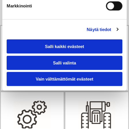
Palvelumme
Markkinointi
Näytä tiedot
Salli kaikki evästeet
Salli valinta
Työntövarret
Korjaamo
Vain välttämättömät evästeet