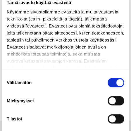
Tämä sivusto käyttää evästeitä
Käytämme sivustollamme evästeitä ja muita vastaavia
tekniikoita (esim. pikseleitä ja tägejä), jäljempänä
yhdessä ”evästeet”. Evästeet ovat pieniä tekstitiedostoja,
joita tallennetaan päätelaitteeseesi, kuten tietokoneeseen,
Partneryritys
tablettiin tai puhelimeen verkkosivustoja käyttäessäsi.
Evästeet sisältävät merkkijonoja joiden avulla on
mahdollista toteuttaa toimintoja, sekä muistaa
vuorovaikutustasi sivustojen kanssa. Evästeiden
tarkoituksena ei ole vahingoittaa päätelaitettasi, eivätkä
ne lue muita tietoja laitteesi kiintolevyltä tai levitä
Suostumuksen
viruksia. Evästeisiin voidaan tallentaa tietoja verkossa
Välttämätön
valinta
toimivan palvelun käytön tai sivustolla vierailun aikana ja
myös näiden välillä.
Mieltymykset
Tilastot