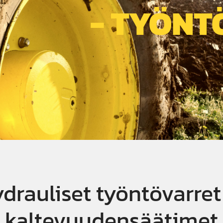
- TYÖNT
drauliset työntövarret
kaltevuudensäätimet