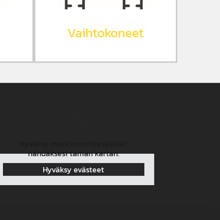
Vaihtokoneet
Hyväksy markkinointievästeet
nähdäksesi tämän kartan.
Hyväksy evästeet