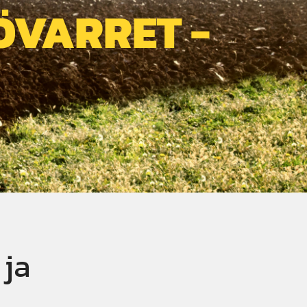
ÖVARRET -
 ja