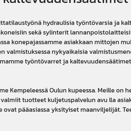
ittatilaustyönä hydraulisia työntövarsia ja k
koneisiin sekä sylinterit lannanpoistolaittei
omassa konepajassamme asiakkaan mittojen 
en valmistuksessa nykyaikaisia valmistusmen
mamme työntövarret ja kaltevuudensäätimet
e Kempeleessä Oulun kupeessa. Meille on he
almiit tuotteet kuljetuspalvelun avu lla asiak
ovat pääasiassa yksityiset maanviljelijät. 