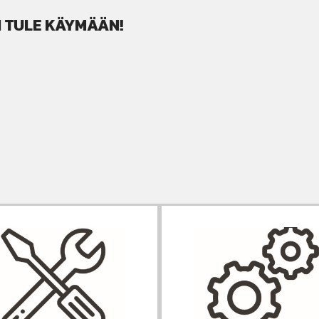
AI TULE KÄYMÄÄN!