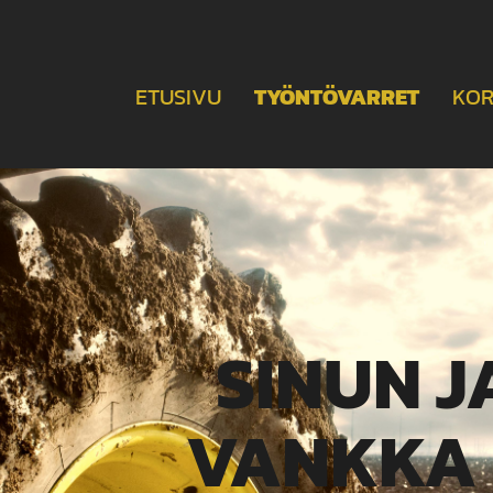
ETUSIVU
TYÖNTÖVARRET
KO
SINUN J
VANKKA 