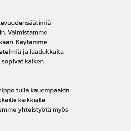
altevuudensäätimiä
siin. Valmistamme
mukaan. Käytämme
etelmiä ja laadukkaita
 sopivat kaiken
lppo tulla kauempaakin.
kaille kaikkialle
Teemme yhteistyötä myös