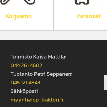
Varaosat
Korjaamo
Toimisto Kaisa Mattila:
044 261 4602
Tuotanto Petri Seppänen:
045 121 4843
Sähköposti
myynti@pp-traktori.fi